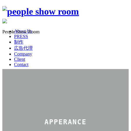
About Us
People Show Room
PRESS
制作
広告代理
Company
Client
Contact
APPERANCE