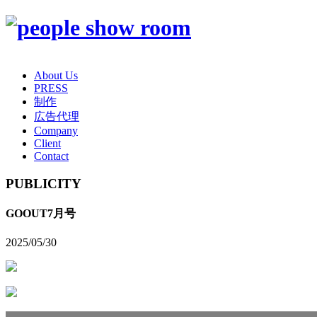
About Us
PRESS
制作
広告代理
Company
Client
Contact
PUBLICITY
GOOUT7月号
2025/05/30