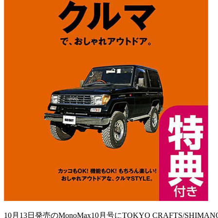
10月13日発売のMonoMax10月号にTOKYO CRAFTS/SHI