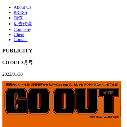
About Us
PRESS
制作
広告代理
Company
Client
Contact
PUBLICITY
GO OUT 3月号
2023/01/30