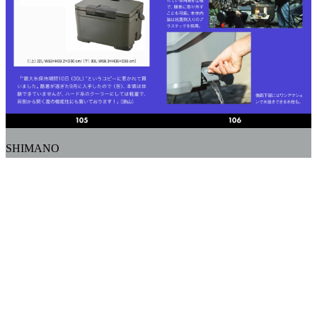
SHIMANO
← PREVEW
NEXT →
BACK TO LIST