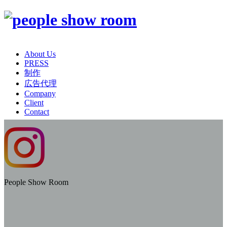
About Us
PRESS
制作
広告代理
Company
Client
Contact
People Show Room