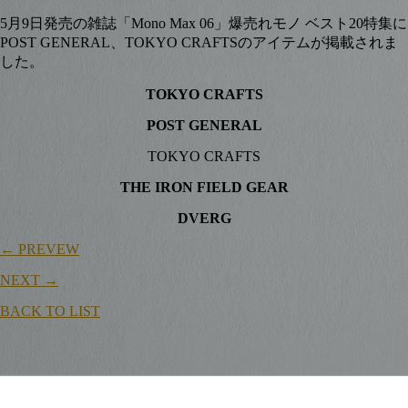
5月9日発売の雑誌「Mono Max 06」爆売れモノ ベスト20特集に
POST GENERAL、TOKYO CRAFTSのアイテムが掲載されま
した。
TOKYO CRAFTS
POST GENERAL
TOKYO CRAFTS
THE IRON FIELD GEAR
DVERG
← PREVEW
NEXT →
BACK TO LIST