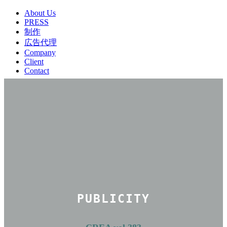
About Us
PRESS
制作
広告代理
Company
Client
Contact
PUBLICITY